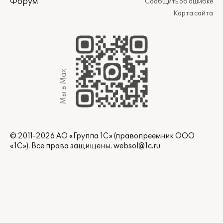
Форум
Сообщить об ошибке
Карта сайта
Мы в Max
© 2011-2026 АО «Группа 1С» (правопреемник ООО
«1С»). Все права защищены.
websol@1c.ru