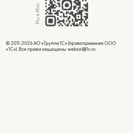
Мы в Max
© 2011-2026 АО «Группа 1С» (правопреемник ООО
«1С»). Все права защищены.
websol@1c.ru