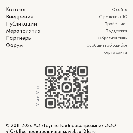
Каталог
О сайте
Внедрения
О решениях 1С
Публикации
Прайс-лист
Мероприятия
Поддержка
Партнеры
Обратная связь
Форум
Сообщить об ошибке
Карта сайта
Мы в Max
© 2011-2026 АО «Группа 1С» (правопреемник ООО
«1С»). Все права защищены.
websol@1c.ru