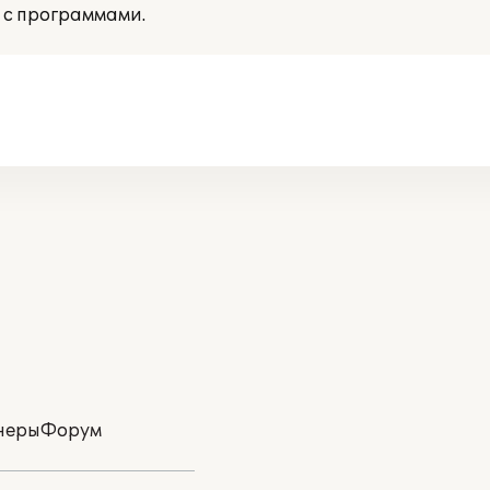
 с программами.
неры
Форум