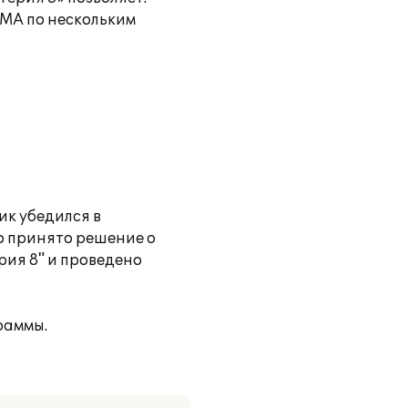
НМА по нескольким
ик убедился в
о принято решение о
ия 8" и проведено
раммы.