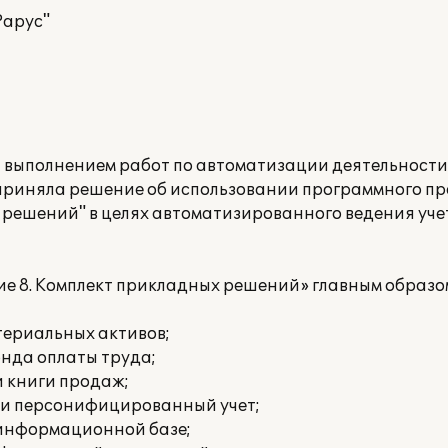
Рарус"
а выполнением работ по автоматизации деятельност
приняла решение об использовании программного п
 решений" в целях автоматизированного ведения уч
е 8. Комплект прикладных решений» главным образо
териальных активов;
онда оплаты труда;
и книги продаж;
 и персонифицированный учет;
 информационной базе;