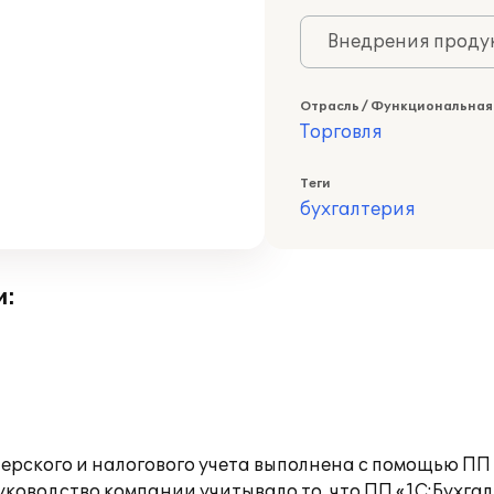
Внедрения продук
Отрасль / Функциональная
Торговля
Теги
бухгалтерия
и:
рского и налогового учета выполнена с помощью ПП 
оводство компании учитывало то, что ПП «1С:Бухгал