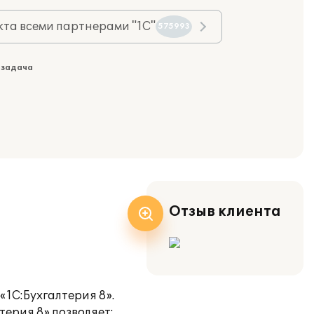
та всеми партнерами "1С"
575993
 задача
Отзыв клиента
«1С:Бухгалтерия 8».
терия 8» позволяет: