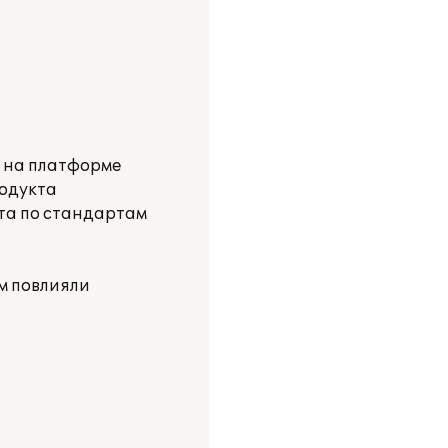
и на платформе
родукта
ета по стандартам
м повлияли