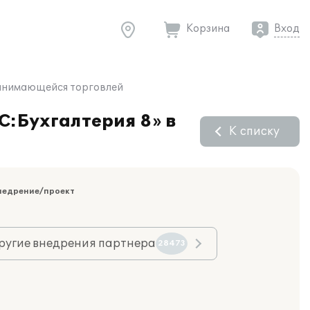
Корзина
Вход
 занимающейся торговлей
С:Бухгалтерия 8» в
К списку
недрение/проект
ругие внедрения партнера
28473