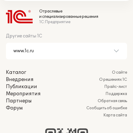
Отраслевые
и специализированные решения
1С:Предприятие
Другие сайты 1С
Каталог
О сайте
Внедрения
О решениях 1С
Публикации
Прайс-лист
Мероприятия
Поддержка
Партнеры
Обратная связь
Форум
Сообщить об ошибке
Карта сайта