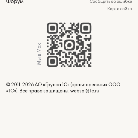
Форум
Сообщить об ошибке
Карта сайта
Мы в Max
© 2011-2026 АО «Группа 1С» (правопреемник ООО
«1С»). Все права защищены.
websol@1c.ru