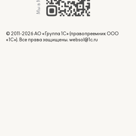
Мы в Max
© 2011-2026 АО «Группа 1С» (правопреемник ООО
«1С»). Все права защищены.
websol@1c.ru