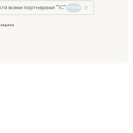
та всеми партнерами "1С"
575930
 задача