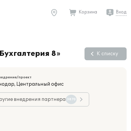
Корзина
Вход
Бухгалтерия 8»
К списку
недрение/проект
снодар, Центральный офис
ругие внедрения партнера
3870