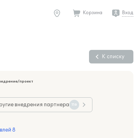
Корзина
Вход
К списку
недрение/проект
ругие внедрения партнера
116
влей 8