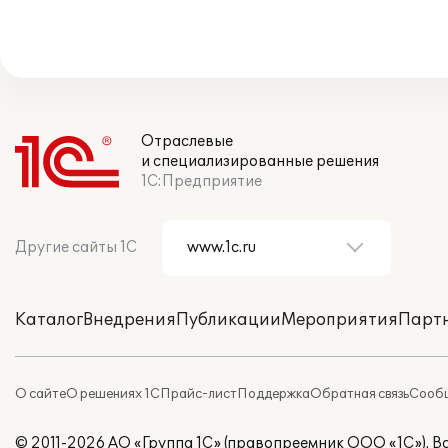
Отраслевые
и специализированные решения
1С:Предприятие
Другие сайты 1С
Каталог
Внедрения
Публикации
Мероприятия
Парт
О сайте
О решениях 1С
Прайс-лист
Поддержка
Обратная связь
Сообщ
© 2011-2026 АО «Группа 1С» (правопреемник ООО «1С»). 