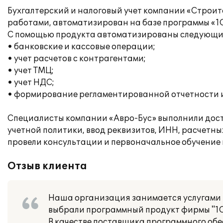
Бухгалтерский и налоговый учет компании «Строи
работами, автоматизирован на базе программы «1С
С помощью продукта автоматизированы следующие
• банковские и кассовые операции;
• учет расчетов с контрагентами;
• учет ТМЦ;
• учет НДС;
• формирование регламентированной отчетности и
Специалисты компании «Авро-Бус» выполнили доста
учетной политики, ввод реквизитов, ИНН, расчетных 
провели консультации и первоначальное обучение 
Отзыв клиента
Наша организация занимается услугами в
выбрали программный продукт фирмы "1С":
В качестве поставщика программного об