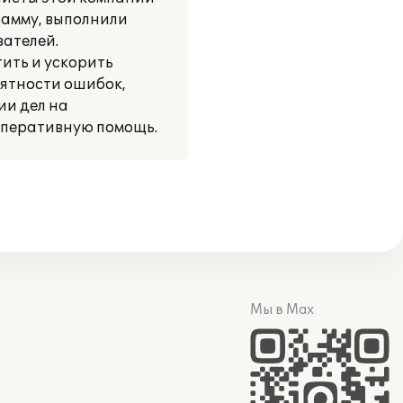
рамму, выполнили
вателей.
ить и ускорить
оятности ошибок,
ии дел на
оперативную помощь.
Мы в Max