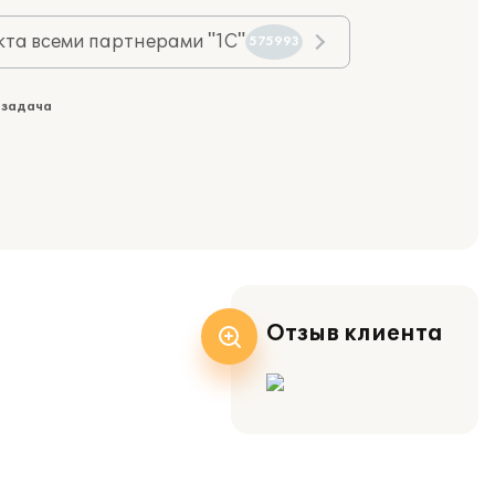
та всеми партнерами "1С"
575993
 задача
Отзыв клиента