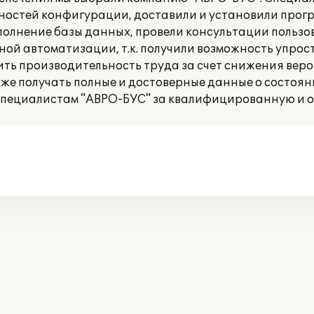
остей конфигурации, доставили и установили прог
олнение базы данных, провели консультации пользо
ой автоматизации, т.к. получили возможность упрост
ть производительность труда за счет снижения вер
кже получать полные и достоверные данные о состоян
специалистам "АВРО-БУС" за квалифицированную и 