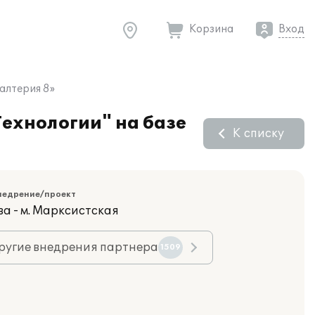
Корзина
Вход
алтерия 8»
ехнологии" на базе
К списку
недрение/проект
ва - м. Марксистская
ругие внедрения партнера
1509