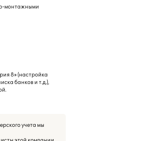
ьно-монтажными
рия 8» (настройка
ска банков и т.д.),
ой.
ерского учета мы
листы этой компании