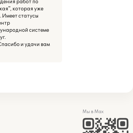
едения работ по
ая", которая уже
. Имеет статусы
ентр
дународной системе
уг.
Спасибо и удачи вам
Мы в Max