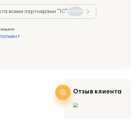
та всеми партнерами "1С"
575930
 задача
лопмент
Отзыв клиента