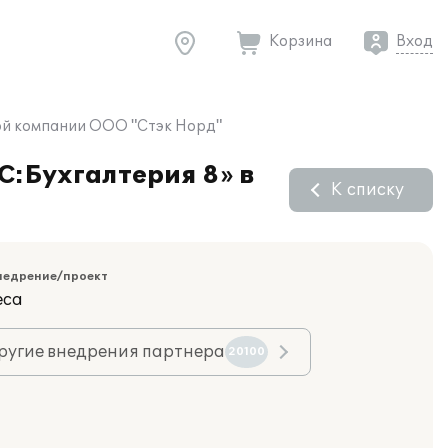
Корзина
Вход
ной компании ООО "Стэк Норд"
C:Бухгалтерия 8» в
К списку
недрение/проект
еса
ругие внедрения партнера
20100