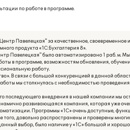
ьтации по работе в программе.
Центр Павелецкая" за качественное, своевременное 
ного продукта «1С:Бухгалтерия 8».
нтр Павелецкая" было автоматизировано 1 раб. м. М
оты в программе, возможностям обновления, обучени
ссиональную работу.
о». В связи с большой конкуренцией в данной облас
аботы мы столкнулась с необходимостью проведени
его последующего внедрения в нашей компании мы ос
динамично развивающаяся компания, которая уже оче
оматизации. Программы «1С» очень доступные, функ
е того, довольно распространены и проверены мног
анный выбор, было наличие у «1С» большой и хорошо