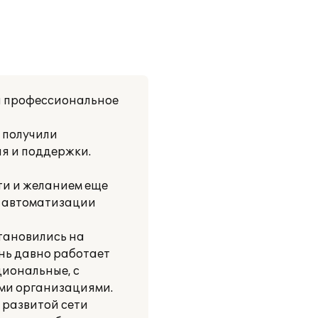
и профессиональное
ы получили
я и поддержки.
ти и желанием еще
я автоматизации
тановились на
нь давно работает
циональные, с
ими организациями.
 развитой сети