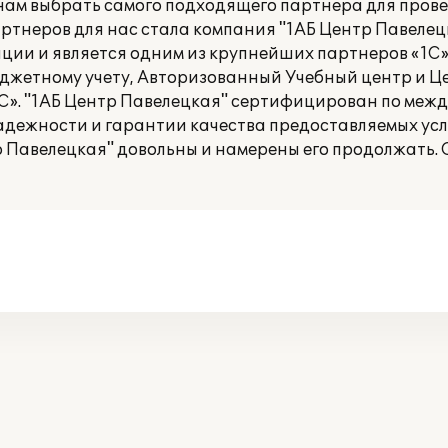
о нам выбрать самого подходящего партнера для пров
тнеров для нас стала компания "1АБ Центр Павелецк
ации и является одним из крупнейших партнеров «1С»
юджетному учету, Авторизованный Учебный центр и Ц
». "1АБ Центр Павелецкая" сертифицирован по меж
 надежности и гарантии качества предоставляемых усл
 Павелецкая" довольны и намерены его продолжать. 