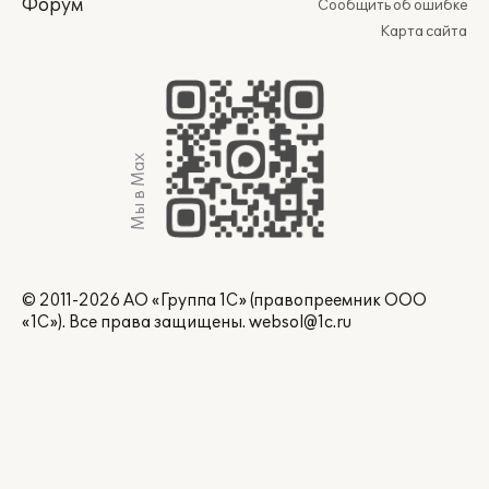
Форум
Сообщить об ошибке
Карта сайта
Мы в Max
© 2011-2026 АО «Группа 1С» (правопреемник ООО
«1С»). Все права защищены.
websol@1c.ru