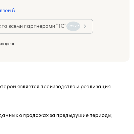
влей 8
та всеми партнерами "1С"
89277
 задача
оторой является производство и реализация
а данных о продажах за предыдущие периоды;