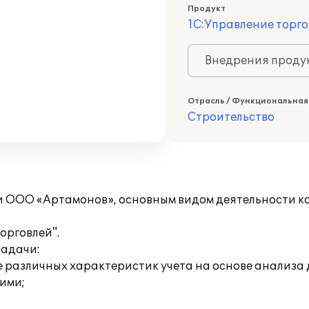
Продукт
1С:Управление торго
Внедрения продук
Отрасль / Функциональная
Строительство
и ООО «Артамонов», основным видом деятельности к
орговлей".
задачи:
зе различных характеристик учета на основе анализ
ими;