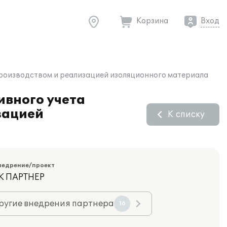
Корзина
Вход
производством и реализацией изоляционного материала
ивного учета
зацией
К списку
недрение/проект
К ПАРТНЕР
ругие внедрения партнера
16