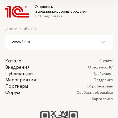
Отраслевые
и специализированные решения
1С:Предприятие
Другие сайты 1С
Каталог
О сайте
Внедрения
О решениях 1С
Публикации
Прайс-лист
Мероприятия
Поддержка
Партнеры
Обратная связь
Форум
Сообщить об ошибке
Карта сайта