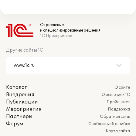
Отраслевые
и специализированные решения
1С:Предприятие
Другие сайты 1С
Каталог
О сайте
Внедрения
О решениях 1С
Публикации
Прайс-лист
Мероприятия
Поддержка
Партнеры
Обратная связь
Форум
Сообщить об ошибке
Карта сайта