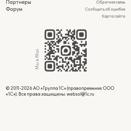
Партнеры
Обратная связь
Форум
Сообщить об ошибке
Карта сайта
Мы в Max
© 2011-2026 АО «Группа 1С» (правопреемник ООО
«1С»). Все права защищены.
websol@1c.ru