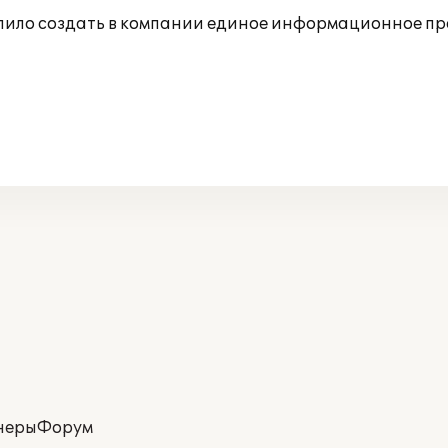
олило создать в компании единое информационное пр
неры
Форум