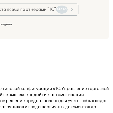
та всеми партнерами "1С"
89283
 задача
е типовой конфигурации «1С:Управление торговлей
й в комплексе подойти к автоматизации
ное решение предназначено для учета любых видов
равочников и ввода первичных документов до