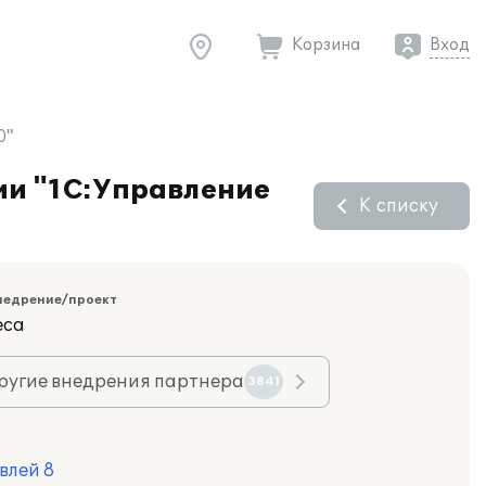
Корзина
Вход
0"
ии "1С:Управление
К списку
недрение/проект
еса
ругие внедрения партнера
3841
влей 8