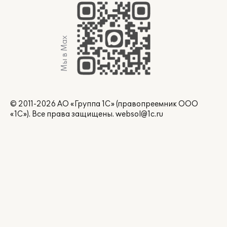
Мы в Max
© 2011-2026 АО «Группа 1С» (правопреемник ООО
«1С»). Все права защищены.
websol@1c.ru