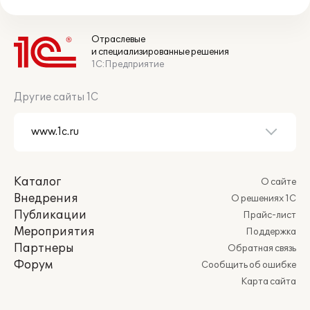
Отраслевые
и специализированные решения
1С:Предприятие
Другие сайты 1С
Каталог
О сайте
Внедрения
О решениях 1С
Публикации
Прайс-лист
Мероприятия
Поддержка
Партнеры
Обратная связь
Форум
Сообщить об ошибке
Карта сайта