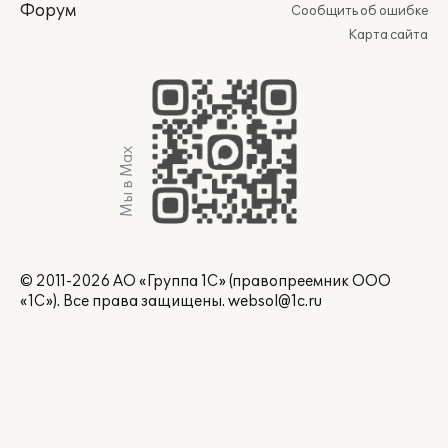
Форум
Сообщить об ошибке
Карта сайта
Мы в Max
© 2011-2026 АО «Группа 1С» (правопреемник ООО
«1С»). Все права защищены.
websol@1c.ru