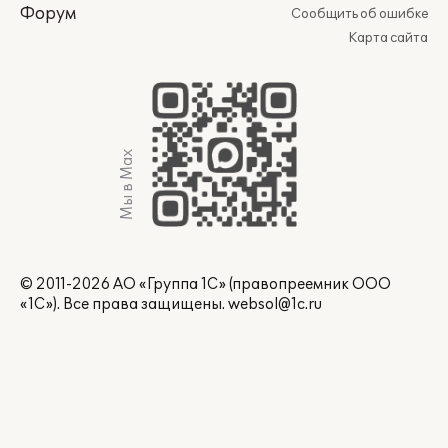
Форум
Сообщить об ошибке
Карта сайта
Мы в Max
© 2011-2026 АО «Группа 1С» (правопреемник ООО
«1С»). Все права защищены.
websol@1c.ru