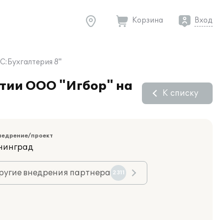
Корзина
Вход
С:Бухгалтерия 8"
ятии ООО "Игбор" на
К списку
недрение/проект
ининград
ругие внедрения партнера
2311