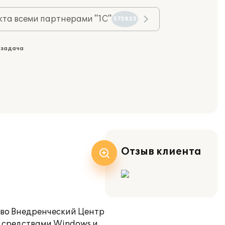
та всеми партнерами "1С"
575825
 задача
Отзыв клиента
во Внедренческий Центр
и средствами Windows и