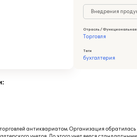
Внедрения продук
Отрасль / Функциональная
Торговля
Теги
бухгалтерия
и:
торговлей антиквариатом. Организация обратилась 
алтерского учетов. До этого учет велся стандартным