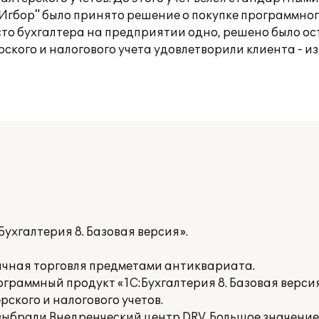
Игбор" было принято решение о покупке программно
место бухгалтера на предприятии одно, решено было о
рского и налогового учета удовлетворили клиента - 
ухгалтерия 8. Базовая версия».
чная торговля предметами антиквариата.
раммный продукт «1С:Бухгалтерия 8. Базовая версия
ского и налогового учетов.
ыбрали Внедренческий центр DRV. Большое значение