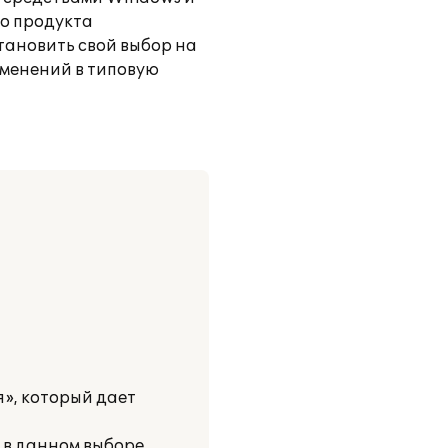
го продукта
становить свой выбор на
изменений в типовую
», который дает
 в данном выборе