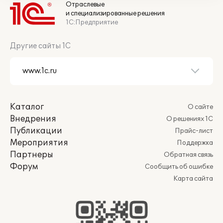
Отраслевые
и специализированные решения
1С:Предприятие
Другие сайты 1С
Каталог
О сайте
Внедрения
О решениях 1С
Публикации
Прайс-лист
Мероприятия
Поддержка
Партнеры
Обратная связь
Форум
Сообщить об ошибке
Карта сайта