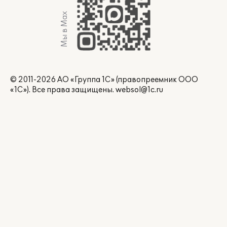
Мы в Max
© 2011-2026 АО «Группа 1С» (правопреемник ООО
«1С»). Все права защищены.
websol@1c.ru