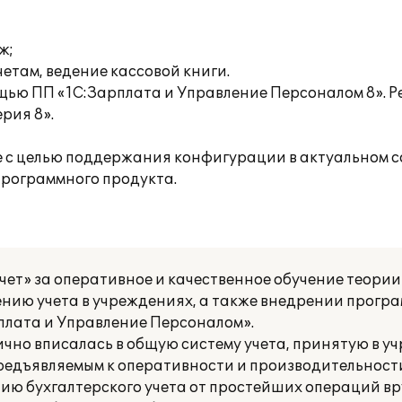
ж;
етам, ведение кассовой книги.
щью ПП «1С:Зарплата и Управление Персоналом 8». Р
рия 8».
е с целью поддержания конфигурации в актуальном с
рограммного продукта.
т» за оперативное и качественное обучение теории 
ению учета в учреждениях, а также внедрении прогр
плата и Управление Персоналом».
но вписалась в общую систему учета, принятую в у
предъявляемым к оперативности и производительност
ию бухгалтерского учета от простейших операций в