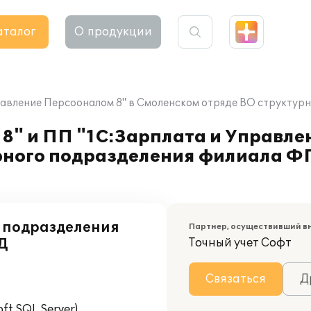
аталог
О продукции
Управление Персооналом 8" в Смоленском отряде ВО структ
8" и ПП "1С:Зарплата и Управле
рного подразделения филиала Ф
о подразделения
Партнер, осуществивший в
Д
Точный учет Софт
Связаться
Д
t SQL Server)