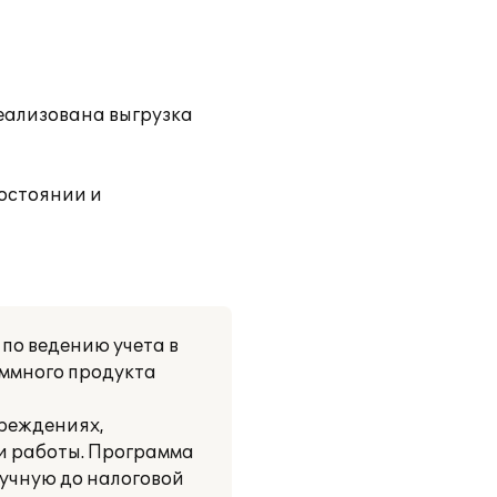
еализована выгрузка
остоянии и
по ведению учета в
аммного продукта
чреждениях,
и работы. Программа
ручную до налоговой