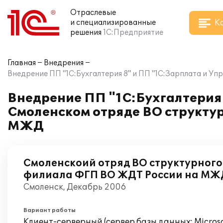
Отраслевые
К
и специализированные
решения
1С:Предприятие
Главная
Внедрения
Внедрение ПП "1С:Бухгалтерия 8" и ПП "1С:Зарплата и 
Внедрение ПП "1С:Бухгалтерия 
Смоленском отряде ВО структу
МЖД
Смоленскоий отряд ВО структурног
филиала ФГП ВО ЖДТ России на МЖ
Смоленск, Декабрь 2006
Вариант работы
Клиент-серверный (сервер базы данных: Microsof