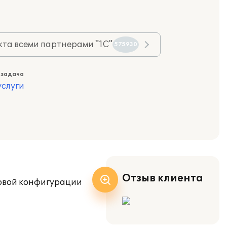
та всеми партнерами "1С"
575930
 задача
слуги
Отзыв клиента
повой конфигурации