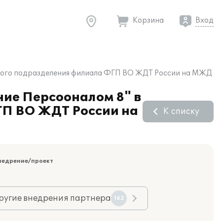
Корзина
Вход
урного подразделения филиала ФГП ВО ЖДТ России на МЖД
ние Персооналом 8" в
ГП ВО ЖДТ России на
К списку
недрение/проект
ругие внедрения партнера
162