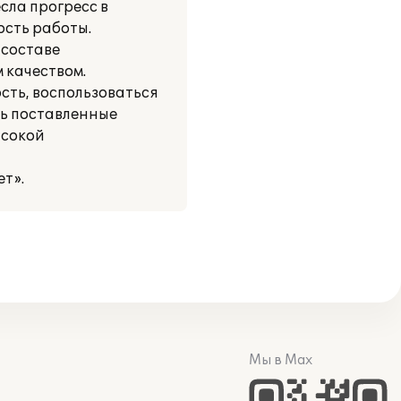
сла прогресс в
сть работы.
 составе
 качеством.
ть, воспользоваться
ть поставленные
ысокой
т».
Мы в Max