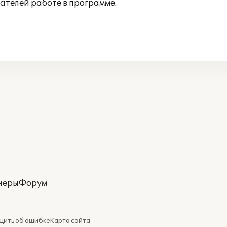
ателей работе в программе.
неры
Форум
ить об ошибке
Карта сайта