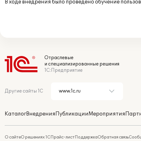
В ходе внедрения было проведено обучение пользов
Отраслевые
и специализированные решения
1С:Предприятие
Другие сайты 1С
Каталог
Внедрения
Публикации
Мероприятия
Парт
О сайте
О решениях 1С
Прайс-лист
Поддержка
Обратная связь
Сообщ