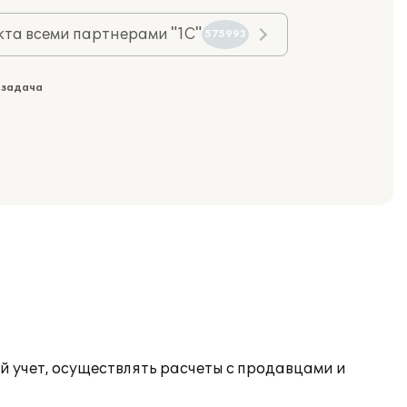
та всеми партнерами "1С"
575993
 задача
й учет, осуществлять расчеты с продавцами и