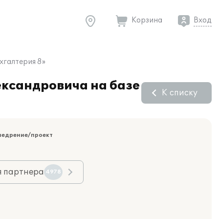
Корзина
Вход
хгалтерия 8»
ксандровича на базе
К списку
недрение/проект
я партнера
4978