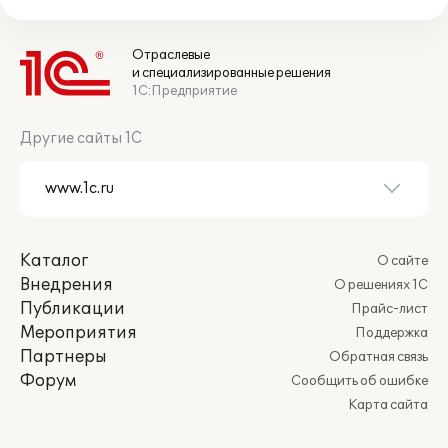
Отраслевые
и специализированные решения
1С:Предприятие
Другие сайты 1С
Каталог
О сайте
Внедрения
О решениях 1С
Публикации
Прайс-лист
Мероприятия
Поддержка
Партнеры
Обратная связь
Форум
Сообщить об ошибке
Карта сайта