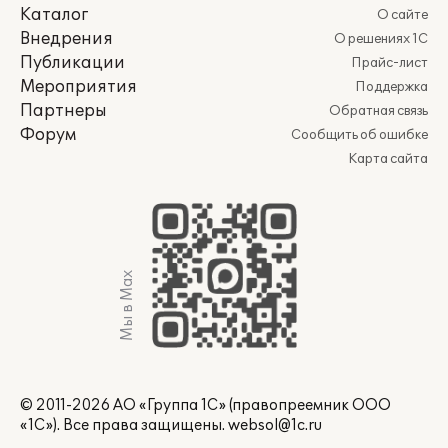
Каталог
О сайте
Внедрения
О решениях 1С
Публикации
Прайс-лист
Мероприятия
Поддержка
Партнеры
Обратная связь
Форум
Сообщить об ошибке
Карта сайта
Мы в Max
© 2011-2026 АО «Группа 1С» (правопреемник ООО
«1С»). Все права защищены.
websol@1c.ru