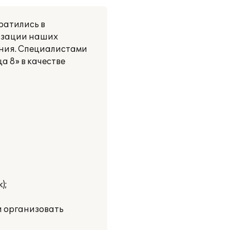
ратились в
изации наших
ания. Специалистами
 8» в качестве
);
и организовать