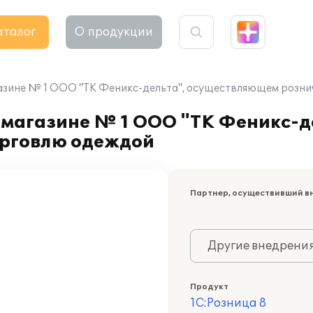
аталог
О продукции
агазине № 1 ООО "ТК Феникс-дельта", осуществляющем розн
 магазине № 1 ООО "ТК Феникс-д
рговлю одеждой
Партнер, осуществивший в
Другие внедрени
Продукт
1С:Розница 8