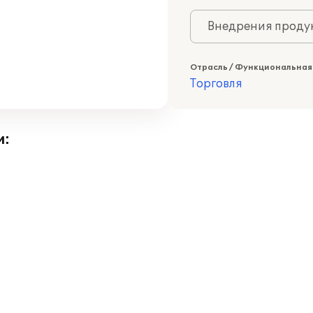
Внедрения продук
Отрасль / Функциональная
Торговля
и: