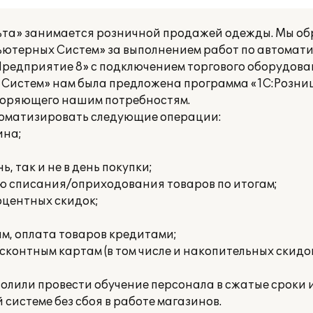
та» занимается розничной продажей одежды. Мы об
ютерных Систем» за выполнением работ по автомат
Предприятие 8» с подключением торгового оборудов
истем» нам была предложена программа «1С:Розница
творяющего нашим потребностям.
томатизировать следующие операции:
ина;
ь, так и не в день покупки;
ю списания/оприходования товаров по итогам;
оцентных скидок;
ам, оплата товаров кредитами;
контным картам (в том числе и накопительных скидок
олили провести обучение персонала в сжатые сроки 
системе без сбоя в работе магазинов.