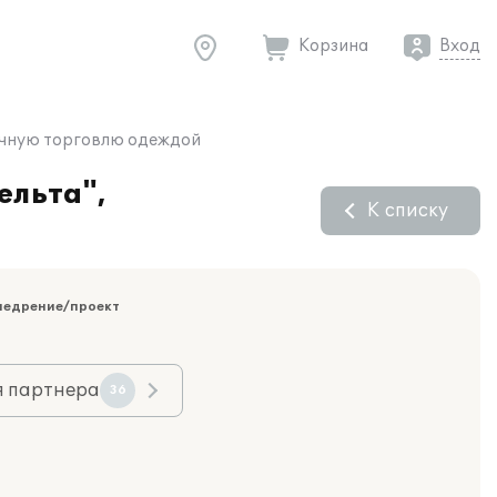
Корзина
Вход
ичную торговлю одеждой
ельта",
К списку
недрение/проект
я партнера
36