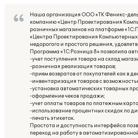
Наша организация ООО «ТК Феникс-дель
компанию «Центр Проектирования Компь
розничных магазинов на платформе «1С:
«Центра Проектирования Компьютерных С
недорогого и простого решения, удовле
Программа «1С:Розница 8» позволила ав
-учет поступления товара на склад магаз
-розничная реализация товаров;
-прием возвратов от покупателей как в ден
-инвентаризация товаров с возможность
-установка автоматических товарных пр
-оформление чеков продажи;
-учет оплаты товаров по платежным карт
-использование процентных скидок по дис
-печать этикеток.
Простота и доступность интерфейса позв
переход на работу в автоматизированной 