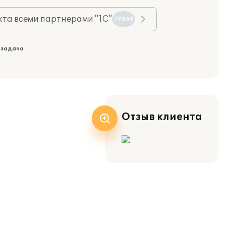
та всеми партнерами "1С"
79860
 задача
Отзыв клиента