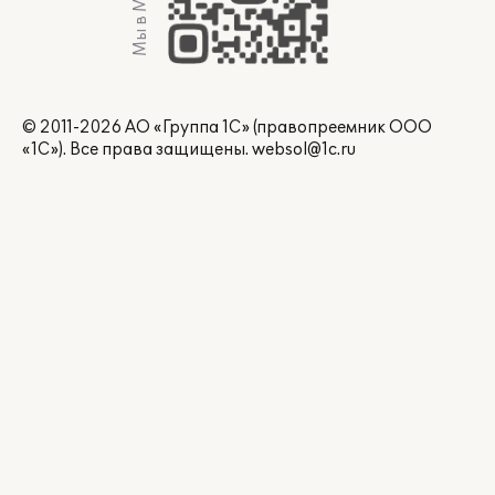
Мы в Max
© 2011-2026 АО «Группа 1С» (правопреемник ООО
«1С»). Все права защищены.
websol@1c.ru