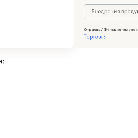
Внедрения продук
Отрасль / Функциональная
Торговля
и: