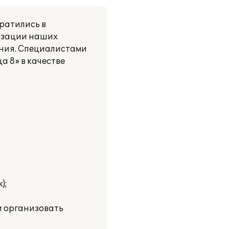
ратились в
изации наших
ания. Специалистами
 8» в качестве
);
и организовать