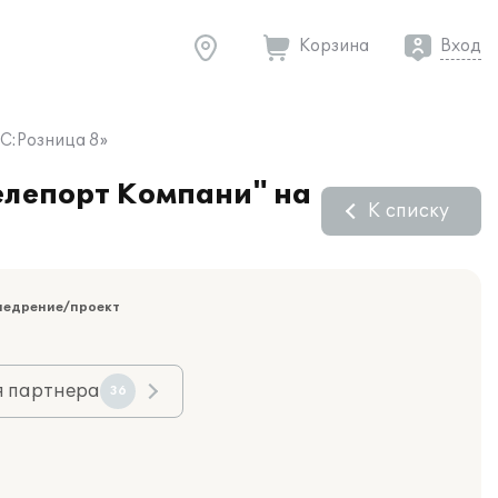
Корзина
Вход
С:Розница 8»
елепорт Компани" на
К списку
недрение/проект
я партнера
36