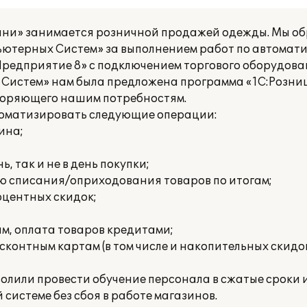
ни» занимается розничной продажей одежды. Мы об
ютерных Систем» за выполнением работ по автомат
Предприятие 8» с подключением торгового оборудов
истем» нам была предложена программа «1С:Розница
творяющего нашим потребностям.
томатизировать следующие операции:
ина;
ь, так и не в день покупки;
ю списания/оприходования товаров по итогам;
оцентных скидок;
ам, оплата товаров кредитами;
контным картам (в том числе и накопительных скидок
олили провести обучение персонала в сжатые сроки 
системе без сбоя в работе магазинов.