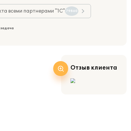
та всеми партнерами "1С"
79860
 задача
Отзыв клиента