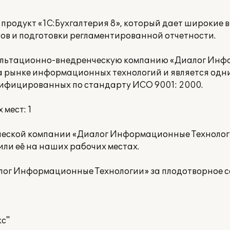
родукт «1С:Бухгалтерия 8», который дает широкие 
тов и подготовки регламентированной отчетности.
сультационно-внедренческую компанию «Диалог Ин
на рынке информационных технологий и является одн
тифицированных по стандарту ИСО 9001: 2000.
мест: 1
еской компании «Диалог Информационные Технолог
ли её на наших рабочих местах.
ог Информационные Технологии» за плодотворное с
с"