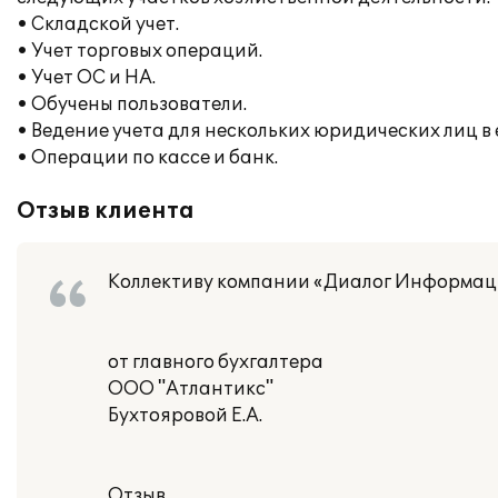
• Складской учет.
• Учет торговых операций.
• Учет ОС и НА.
• Обучены пользователи.
• Ведение учета для нескольких юридических лиц 
• Операции по кассе и банк.
Отзыв клиента
Коллективу компании «Диалог Информац
от главного бухгалтера
ООО "Атлантикс"
Бухтояровой Е.А.
Отзыв