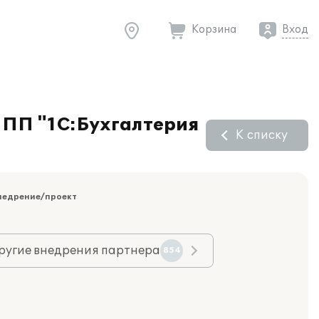
Корзина
Вход
е ПП "1С:Бухгалтерия
К списку
недрение/проект
ругие внедрения партнера
854