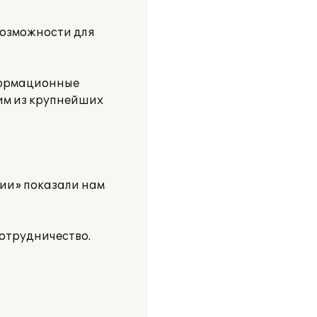
возможности для
формационные
им из крупнейших
ии» показали нам
отрудничество.