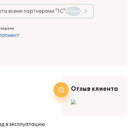
та всеми партнерами "1С"
575825
 задача
лопмент
Отзыв клиента
вод в эксплуатацию