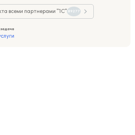
та всеми партнерами "1С"
89277
 задача
слуги