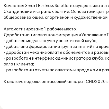
Компания Smart Business Solutions осуществила ав
Скандинавии и странах Балтии. Основатели центра
общеразвивающей, спортивной и художественной 
Автоматизировано 1 рабочее место.
Доработана типовая конфигурация «Управление То
- добавлен модуль по учету посетителей клуба;
- добавлено формирование групп заянятий по врем
- доработан механиз оплаты абонементов и разовых
- разработан интерфейс администратора клуба, к
оплат клиента;
- разработаны отчеты по оплатам и продажам в разр
К системе подключен кассовый аппарат CHD2020 в