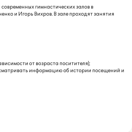
и современных гимнастических залов в
нко и Игорь Вихров. В зале проходят занятия
ависимости от возраста поситителя);
росматривать информацию об истории посещений и