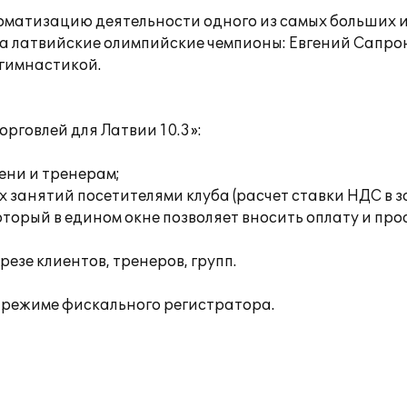
томатизацию деятельности одного из самых больших 
 латвийские олимпийские чемпионы: Евгений Сапроне
гимнастикой.
рговлей для Латвии 10.3»:
ени и тренерам;
 занятий посетителями клуба (расчет ставки НДС в з
оторый в едином окне позволяет вносить оплату и п
езе клиентов, тренеров, групп.
 режиме фискального регистратора.