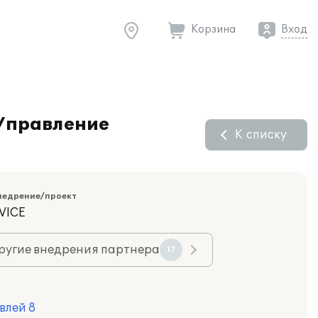
Корзина
Вход
:Управление
К списку
недрение/проект
VICE
ругие внедрения партнера
17
влей 8