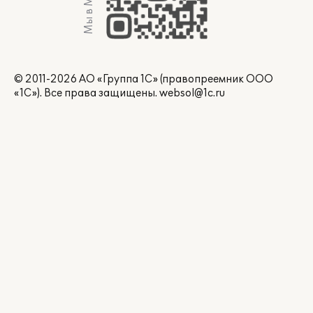
Мы в Max
© 2011-2026 АО «Группа 1С» (правопреемник ООО
«1С»). Все права защищены.
websol@1c.ru