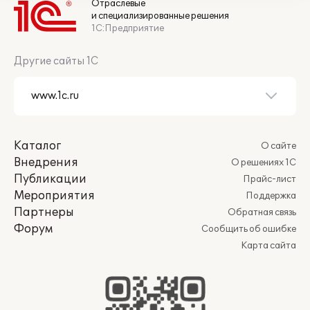
Отраслевые
и специализированные решения
1С:Предприятие
Другие сайты 1С
Каталог
О сайте
Внедрения
О решениях 1С
Публикации
Прайс-лист
Мероприятия
Поддержка
Партнеры
Обратная связь
Форум
Сообщить об ошибке
Карта сайта