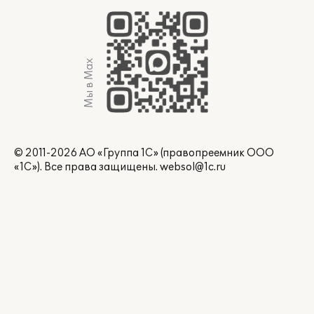
Мы в Max
© 2011-2026 АО «Группа 1С» (правопреемник ООО
«1С»). Все права защищены.
websol@1c.ru