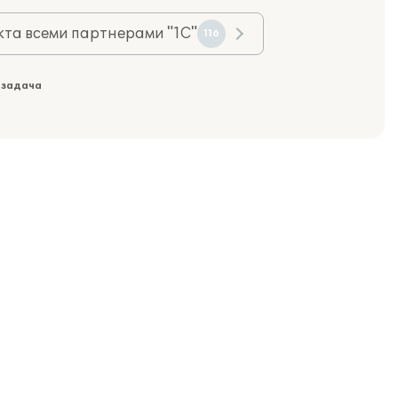
та всеми партнерами "1С"
116
 задача