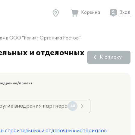
Корзина
Вход
ов» в ООО "Реликт Органика Ростов"
тельных и отделочных
К списку
недрение/проект
ругие внедрения партнера
48
ин строительных и отделочных материалов