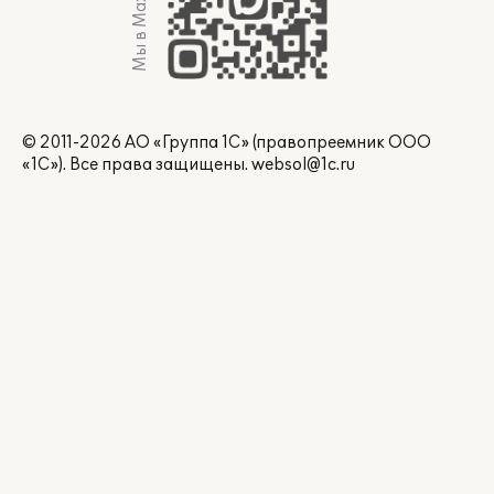
Мы в Max
© 2011-2026 АО «Группа 1С» (правопреемник ООО
«1С»). Все права защищены.
websol@1c.ru