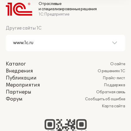
Отраслевые
и специализированные решения
1С:Предприятие
Другие сайты 1С
Каталог
О сайте
Внедрения
О решениях 1С
Публикации
Прайс-лист
Мероприятия
Поддержка
Партнеры
Обратная связь
Форум
Сообщить об ошибке
Карта сайта