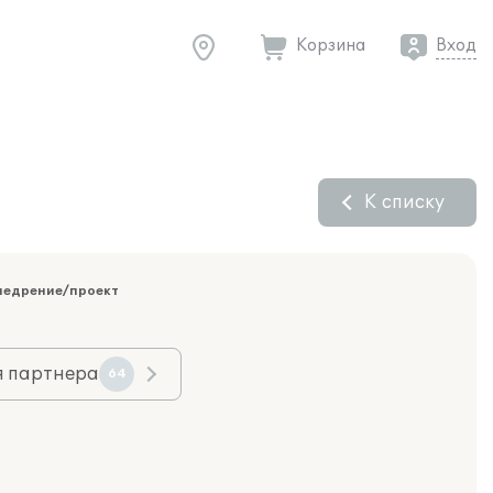
Корзина
Вход
К списку
недрение/проект
я партнера
64