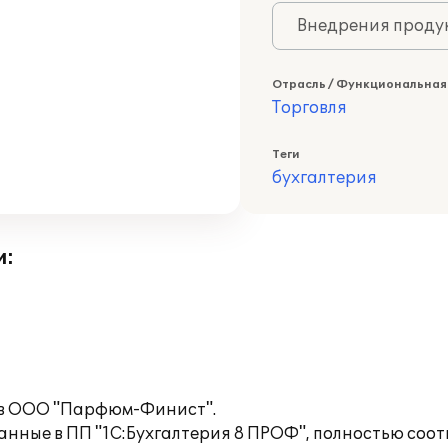
Внедрения продук
Отрасль / Функциональная
Торговля
Теги
бухгалтерия
и:
 в ООО "Парфюм-Финист".
анные в ПП "1С:Бухгалтерия 8 ПРОФ", полностью соо