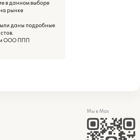
е в данном выборе
на рынке
были даны подробные
стов.
нии ООО ППП
Мы в Max