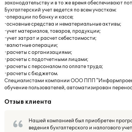
законодательству и в то же время обеспечивают по
Бухгалтерский учет ведется по всем участкам:
·операции по банку и кассе;
·основные средства и нематериальные активы;
·учет материалов, товаров, продукции;
·учет затрат и расчет себестоимости;
·валютные операции;
·расчеты с организациями;
·расчеты с подотчетными лицами;
·расчеты с персоналом по оплате труда;
·расчеты с бюджетом.
Специалистами компании ООО ППП "Информпроект"
обучение пользователей, автоматизирован перено
Отзыв клиента
Нашей компанией был приобретен програ
ведения бухгалтерского и налогового уче