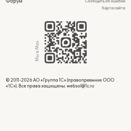
Форум
Сообщить об ошибке
Карта сайта
Мы в Max
© 2011-2026 АО «Группа 1С» (правопреемник ООО
«1С»). Все права защищены.
websol@1c.ru