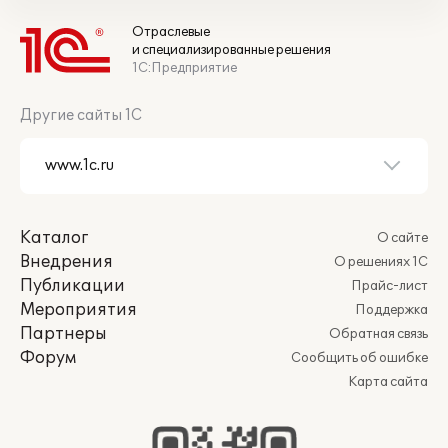
Отраслевые
и специализированные решения
1С:Предприятие
Другие сайты 1С
Каталог
О сайте
Внедрения
О решениях 1С
Публикации
Прайс-лист
Мероприятия
Поддержка
Партнеры
Обратная связь
Форум
Сообщить об ошибке
Карта сайта