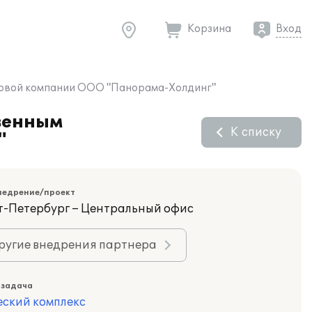
Корзина
Вход
рговой компании ООО "Панорама-Холдинг"
венным
К списку
"
недрение/проект
кт-Петербург – Центральный офис
ругие внедрения партнера
 задача
еский комплекс