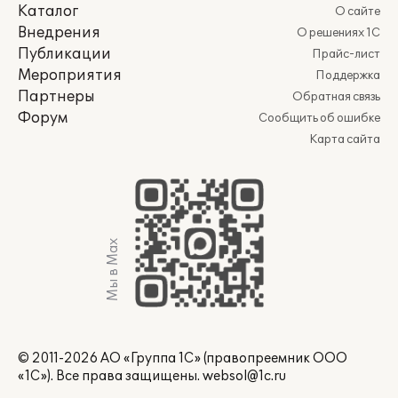
Каталог
О сайте
Внедрения
О решениях 1С
Публикации
Прайс-лист
Мероприятия
Поддержка
Партнеры
Обратная связь
Форум
Сообщить об ошибке
Карта сайта
Мы в Max
© 2011-2026 АО «Группа 1С» (правопреемник ООО
«1С»). Все права защищены.
websol@1c.ru