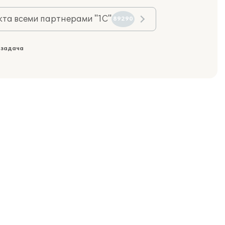
та всеми партнерами "1С"
89290
 задача