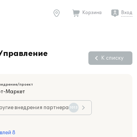
Корзина
Вход
:Управление
К списку
недрение/проект
фт-Маркет
ругие внедрения партнера
1013
влей 8