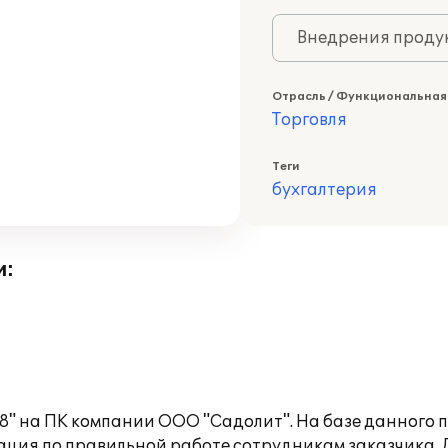
Внедрения продук
Отрасль / Функциональная
Торговля
Теги
бухгалтерия
и:
8" на ПК компании ООО "Садолит". На базе данного 
ция по правильной работе сотрудникам заказчика. Д