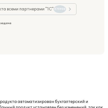
та всеми партнерами "1С"
575930
 задача
продукта автоматизирован бухгалтерский и
анный продукт установлен без изменений, так как