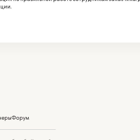
ции.
неры
Форум