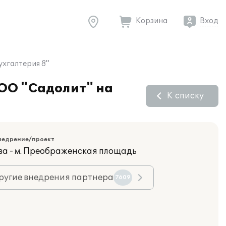
Корзина
Вход
ухгалтерия 8"
ООО "Садолит" на
К списку
недрение/проект
ва - м. Преображенская площадь
ругие внедрения партнера
7609