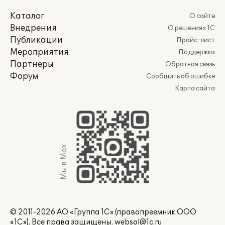
Каталог
О сайте
Внедрения
О решениях 1С
Публикации
Прайс-лист
Мероприятия
Поддержка
Партнеры
Обратная связь
Форум
Сообщить об ошибке
Карта сайта
Мы в Max
© 2011-2026 АО «Группа 1С» (правопреемник ООО
«1С»). Все права защищены.
websol@1c.ru