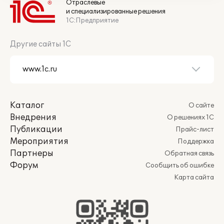
Отраслевые
и специализированные решения
1С:Предприятие
Другие сайты 1С
Каталог
О сайте
Внедрения
О решениях 1С
Публикации
Прайс-лист
Мероприятия
Поддержка
Партнеры
Обратная связь
Форум
Сообщить об ошибке
Карта сайта