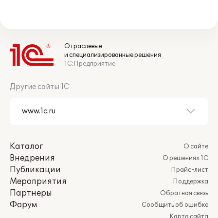
Отраслевые
и специализированные решения
1С:Предприятие
Другие сайты 1С
Каталог
О сайте
Внедрения
О решениях 1С
Публикации
Прайс-лист
Мероприятия
Поддержка
Партнеры
Обратная связь
Форум
Сообщить об ошибке
Карта сайта