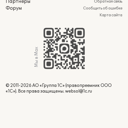
Партнеры
Обратная связь
Форум
Сообщить об ошибке
Карта сайта
Мы в Max
© 2011-2026 АО «Группа 1С» (правопреемник ООО
«1С»). Все права защищены.
websol@1c.ru