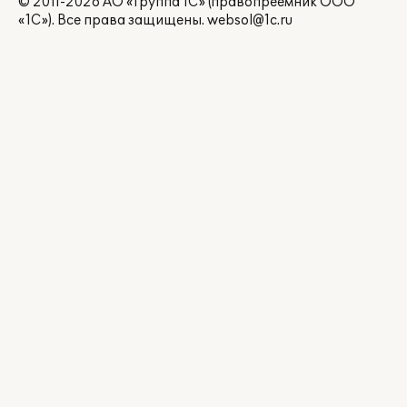
© 2011-2026 АО «Группа 1С» (правопреемник ООО
«1С»). Все права защищены.
websol@1c.ru