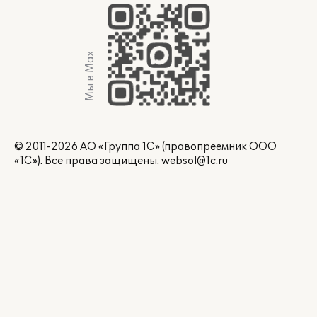
Мы в Max
© 2011-2026 АО «Группа 1С» (правопреемник ООО
«1С»). Все права защищены.
websol@1c.ru