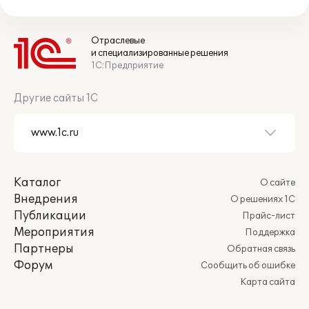
Отраслевые
и специализированные решения
1С:Предприятие
Другие сайты 1С
Каталог
О сайте
Внедрения
О решениях 1С
Публикации
Прайс-лист
Мероприятия
Поддержка
Партнеры
Обратная связь
Форум
Сообщить об ошибке
Карта сайта